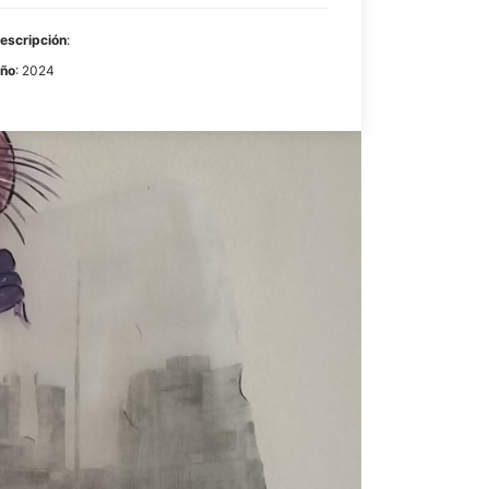
escripción
:
ño
: 2024